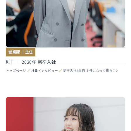
営業課 ｜主任
2020年 新卒入社
R.T
トップページ
社員インタビュー
新卒入社6年目 主任になって想うこと