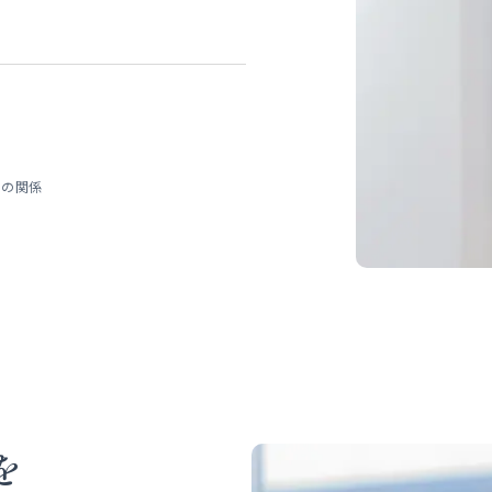
まの関係
を